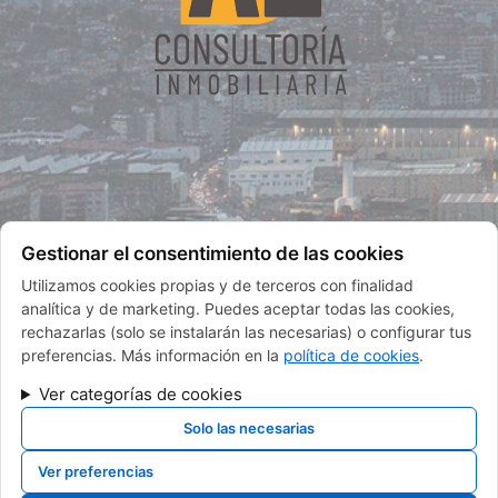
Gestionar el consentimiento de las cookies
Utilizamos cookies propias y de terceros con finalidad
analítica y de marketing. Puedes aceptar todas las cookies,
Contacta con nosotros
rechazarlas (solo se instalarán las necesarias) o configurar tus
preferencias. Más información en la
política de cookies
.
Ver categorías de cookies
Solo las necesarias
© 2024 Grupo Ático Zero
Ver preferencias