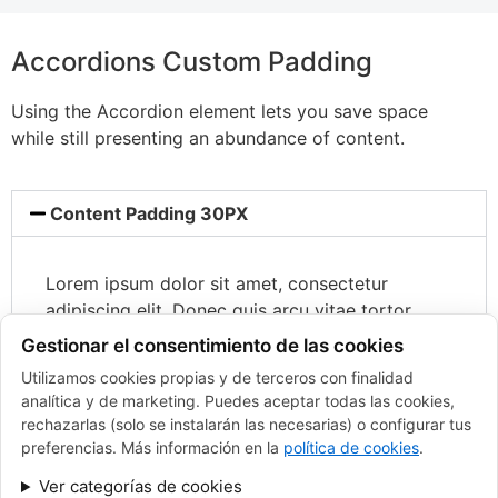
Accordions Custom Padding
Using the Accordion element lets you save space
while still presenting an abundance of content.
Content Padding 30PX
Lorem ipsum dolor sit amet, consectetur
adipiscing elit. Donec quis arcu vitae tortor
feugiat ultricies a vehicula erat. Morbi
Gestionar el consentimiento de las cookies
sollicitudin quam lacus. Maecenas accumsan
Utilizamos cookies propias y de terceros con finalidad
elementum mi, fringilla sagittis mauris placerat
analítica y de marketing. Puedes aceptar todas las cookies,
id. Fusce aliquet lectus vitae velit convallis
rechazarlas (solo se instalarán las necesarias) o configurar tus
vestibulum maecena.
preferencias. Más información en la
política de cookies
.
Ver categorías de cookies