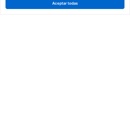
Aceptar todas
DEDICATED DESIGN PROGRAM
Lorem ipsum dolor sit amet, consectetur adipiscing
elit. Aliquam porta diam vitae lacus molestie
convallis. Integer aliquam magna at dignissim
gravida. Integer diam nibh, ultrices sit.​