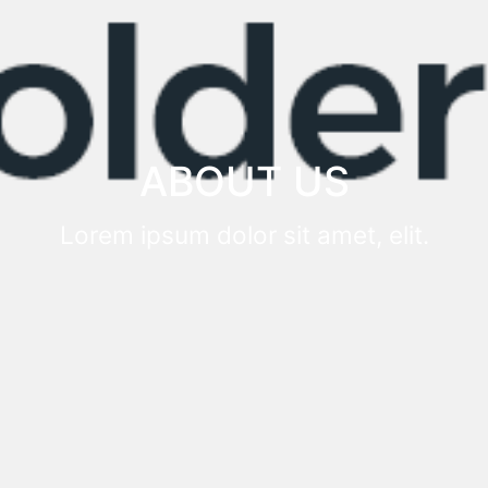
ABOUT US
Lorem ipsum dolor sit amet, elit.